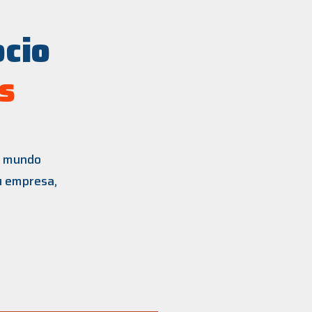
ocio
s
el mundo
u empresa,