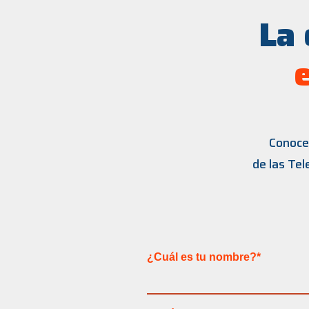
La 
Conoce 
de las Te