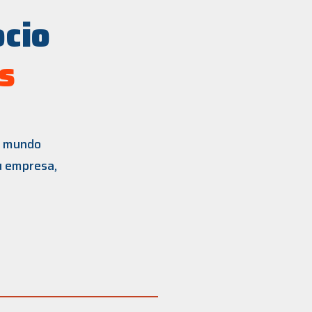
ocio
s
el mundo
u empresa,